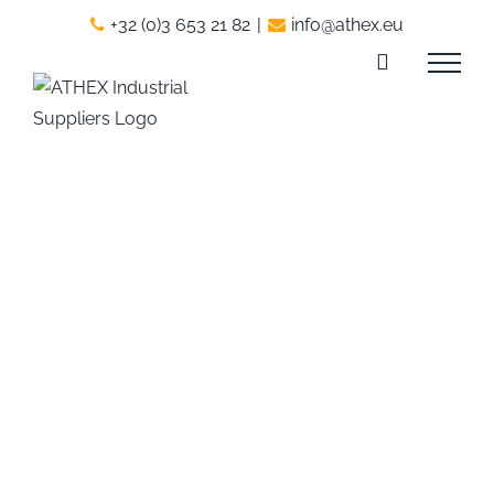
Skip
+32 (0)3 653 21 82
|
info@athex.eu
to
content