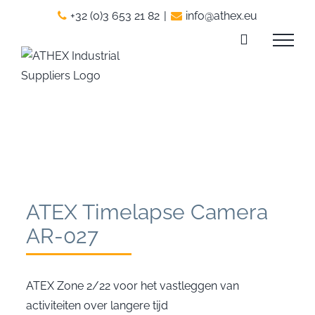
Skip
+32 (0)3 653 21 82
|
info@athex.eu
to
content
ATEX Timelapse Camera
AR-027
ATEX Zone 2/22 voor het vastleggen van
activiteiten over langere tijd